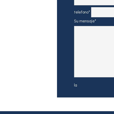
telefono*
Su mensaje*
la
politica de privacid