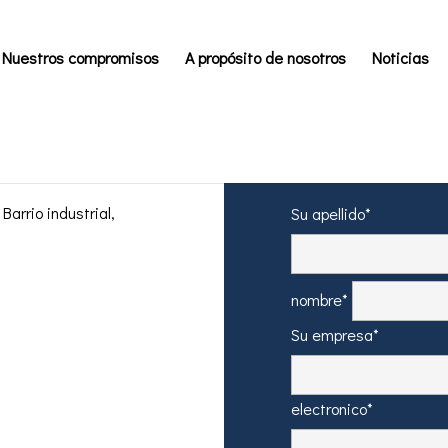
Nuestros compromisos
A propósito de nosotros
Noticias
 CHILE
arrio industrial,
Su apellido*
nombre*
Su empresa*
electronico*