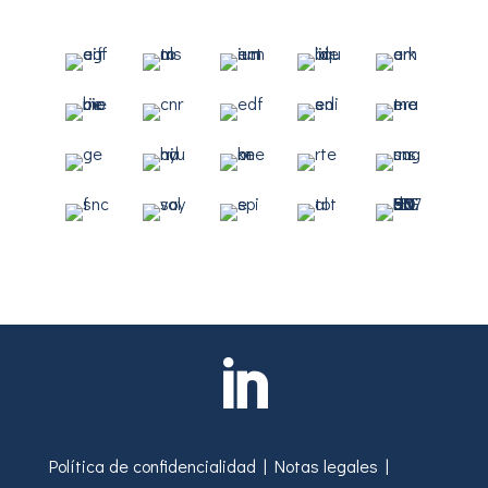

Política de confidencialidad
|
Notas legales
|